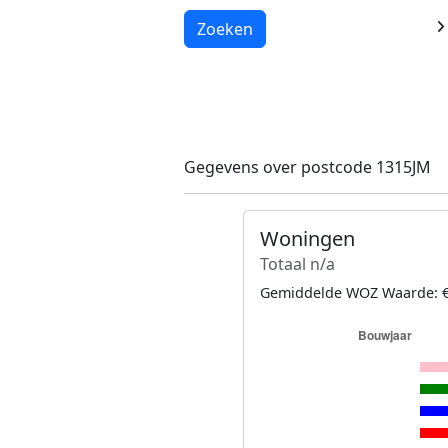
Laden...
Zoeken
Gegevens over postcode 1315JM
Woningen
Totaal n/a
Gemiddelde WOZ Waarde: €