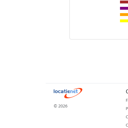
© 2026
P
C
C