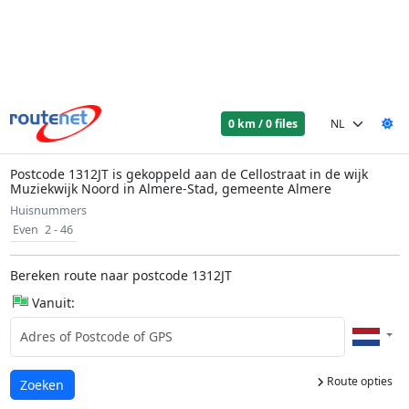
0 km / 0 files
Postcode 1312JT is gekoppeld aan de Cellostraat in de wijk
Muziekwijk Noord in Almere-Stad, gemeente Almere
Huisnummers
Even
2 - 46
Bereken route naar postcode 1312JT
Vanuit:
Route opties
Laden...
Zoeken