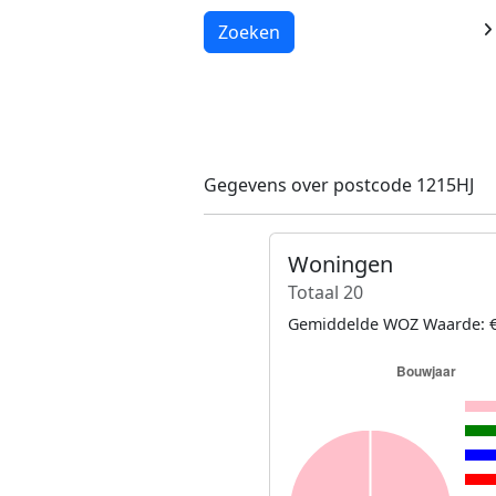
Laden...
Zoeken
Gegevens over postcode 1215HJ
Woningen
Totaal 20
Gemiddelde WOZ Waarde: €