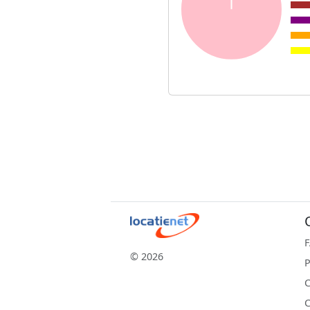
© 2026
P
C
C