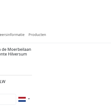
eersinformatie
Producten
n de Moerbeilaan
eente Hilversum
4LW