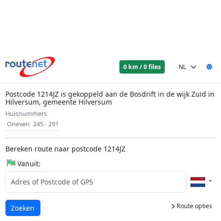
0 km / 0 files
Postcode 1214JZ is gekoppeld aan de Bosdrift in de wijk Zuid in
Hilversum, gemeente Hilversum
Huisnummers
Oneven
245 - 291
Bereken route naar postcode 1214JZ
Vanuit:
Route opties
Laden...
Zoeken