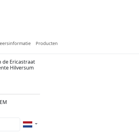
eersinformatie
Producten
 de Ericastraat
eente Hilversum
4EM