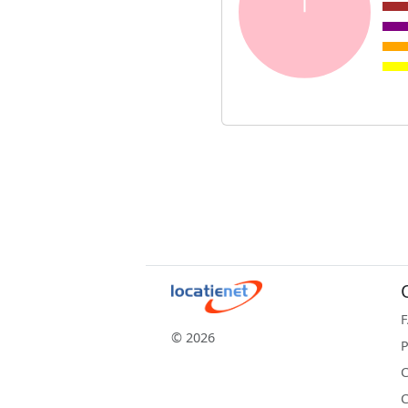
© 2026
P
C
C