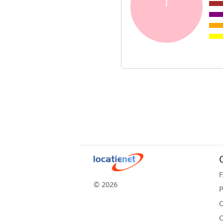
© 2026
P
C
C