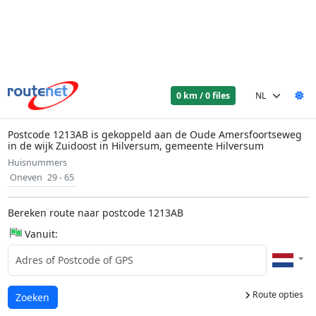
0 km / 0 files
Postcode 1213AB is gekoppeld aan de Oude Amersfoortseweg
in de wijk Zuidoost in Hilversum, gemeente Hilversum
Huisnummers
Oneven
29 - 65
Bereken route naar postcode 1213AB
Vanuit:
Route opties
Laden...
Zoeken