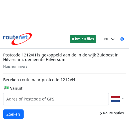
0 km / 0 files
Postcode 1212VH is gekoppeld aan de in de wijk Zuidoost in
Hilversum, gemeente Hilversum
Huisnummers
Bereken route naar postcode 1212VH
Vanuit:
Route opties
Laden...
Zoeken