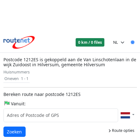
0 km / 0 files
Postcode 1212ES is gekoppeld aan de Van Linschotenlaan in de
wijk Zuidoost in Hilversum, gemeente Hilversum
Huisnummers
Oneven
1 - 1
Bereken route naar postcode 1212ES
Vanuit:
Route opties
Laden...
Zoeken