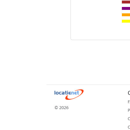
© 2026
P
C
C