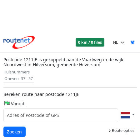
0 km / 0 files
Postcode 1211JE is gekoppeld aan de Vaartweg in de wijk
Noordwest in Hilversum, gemeente Hilversum
Huisnummers
Oneven
37 - 57
Bereken route naar postcode 1211JE
Vanuit:
Route opties
Laden...
Zoeken