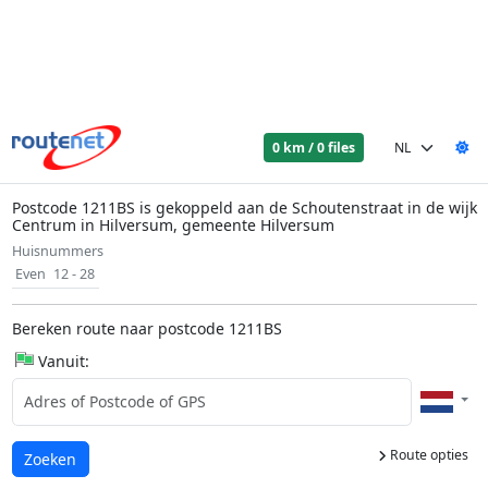
0 km / 0 files
Postcode 1211BS is gekoppeld aan de Schoutenstraat in de wijk
Centrum in Hilversum, gemeente Hilversum
Huisnummers
Even
12 - 28
Bereken route naar postcode 1211BS
Vanuit:
Route opties
Laden...
Zoeken