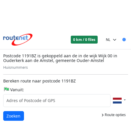
0 km / 0 files
Postcode 1191BZ is gekoppeld aan de in de wijk Wijk 00 in
Ouderkerk aan de Amstel, gemeente Ouder-Amstel
Huisnummers
Bereken route naar postcode 1191BZ
Vanuit:
Route opties
Laden...
Zoeken