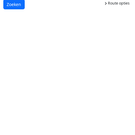
Route opties
Laden...
Zoeken