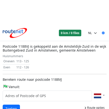
0 km / 0 files
Postcode 1188VJ is gekoppeld aan de Amsteldijk-Zuid in de wijk
Buitengebied Zuid in Amstelveen, gemeente Amstelveen
Huisnummers
Oneven
113 - 125
Even
112 - 126
Bereken route naar postcode 1188VJ
Vanuit:
Route opties
Laden...
Zoeken