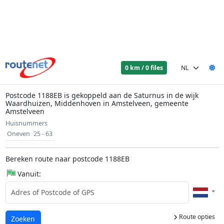
0 km / 0 files
Postcode 1188EB is gekoppeld aan de Saturnus in de wijk
Waardhuizen, Middenhoven in Amstelveen, gemeente
Amstelveen
Huisnummers
Oneven
25 - 63
Bereken route naar postcode 1188EB
Vanuit:
Route opties
Laden...
Zoeken