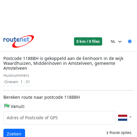
0 km / 0 files
Postcode 1188BH is gekoppeld aan de Eenhoorn in de wijk
Waardhuizen, Middenhoven in Amstelveen, gemeente
Amstelveen
Huisnummers
Oneven
1 - 31
Bereken route naar postcode 1188BH
Vanuit:
Route opties
Laden...
Zoeken