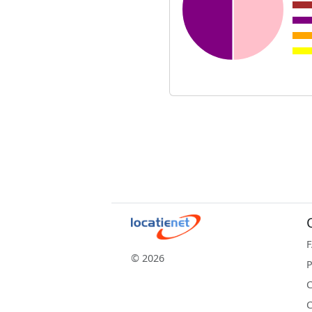
© 2026
P
C
C