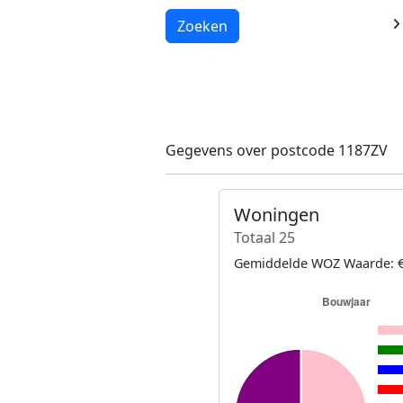
Laden...
Zoeken
Gegevens over postcode 1187ZV
Woningen
Totaal 25
Gemiddelde WOZ Waarde: €