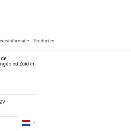
eersinformatie
Producten
 de
ngebied Zuid in
n
7ZV