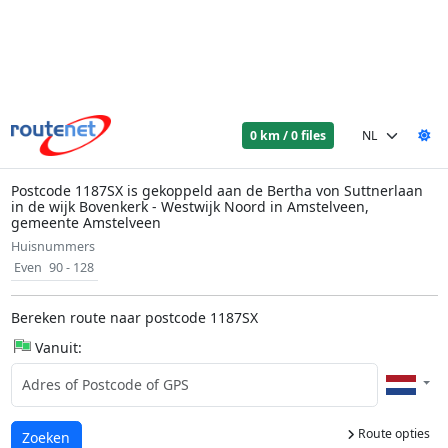
0 km / 0 files
Postcode 1187SX is gekoppeld aan de Bertha von Suttnerlaan
in de wijk Bovenkerk - Westwijk Noord in Amstelveen,
gemeente Amstelveen
Huisnummers
Even
90 - 128
Bereken route naar postcode 1187SX
Vanuit:
Route opties
Laden...
Zoeken