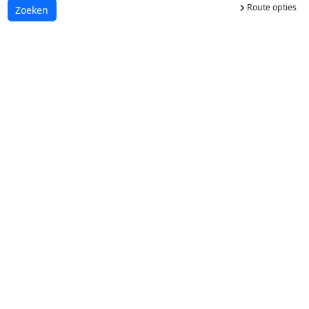
Route opties
Laden...
Zoeken