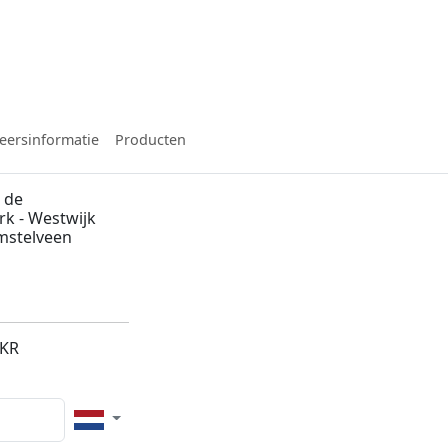
eersinformatie
Producten
 de
rk - Westwijk
mstelveen
7KR