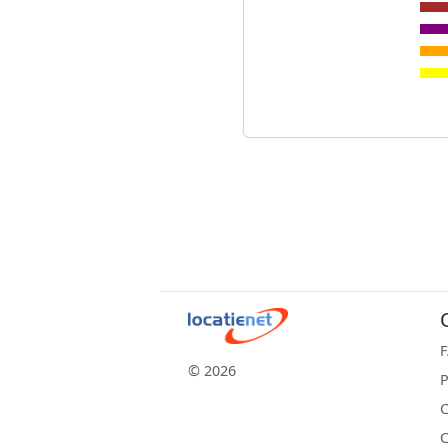
© 2026
P
C
C