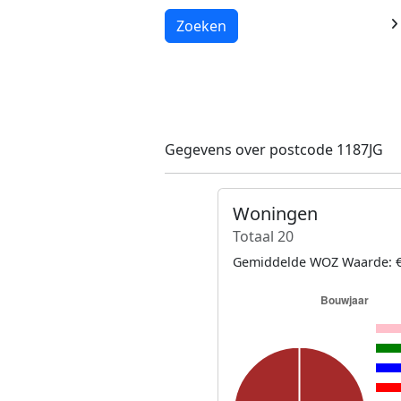
Laden...
Zoeken
Gegevens over postcode 1187JG
Woningen
Totaal 20
Gemiddelde WOZ Waarde: €