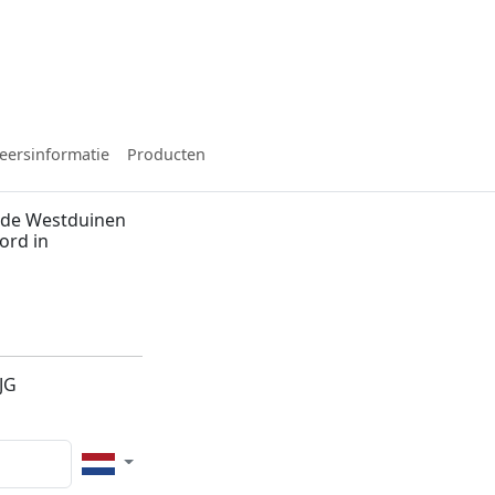
eersinformatie
Producten
 de Westduinen
ord in
n
JG