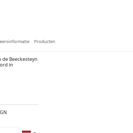
eersinformatie
Producten
n de Beeckesteyn
ord in
n
7GN