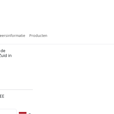
eersinformatie
Producten
 de
Zuid in
n
7EE