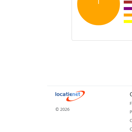
© 2026
P
C
C