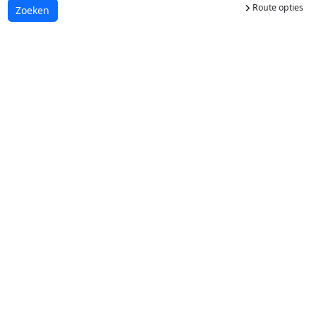
Route opties
Laden...
Zoeken