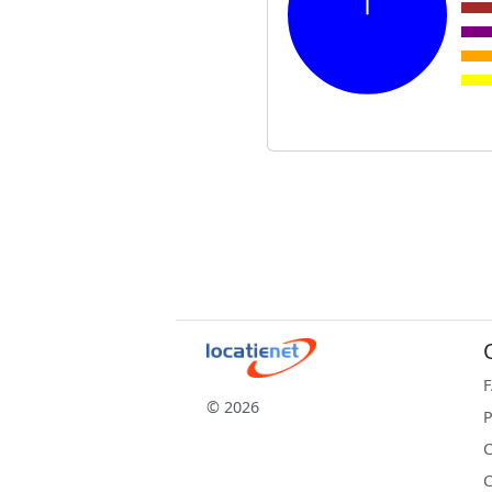
© 2026
P
C
C