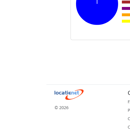
© 2026
P
C
C