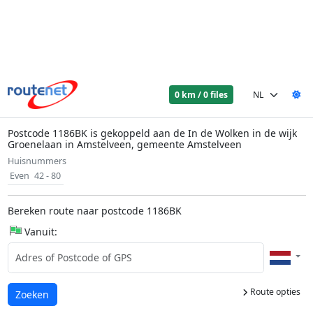
0 km / 0 files
Postcode 1186BK is gekoppeld aan de In de Wolken in de wijk
Groenelaan in Amstelveen, gemeente Amstelveen
Huisnummers
Even
42 - 80
Bereken route naar postcode 1186BK
Vanuit:
Route opties
Laden...
Zoeken