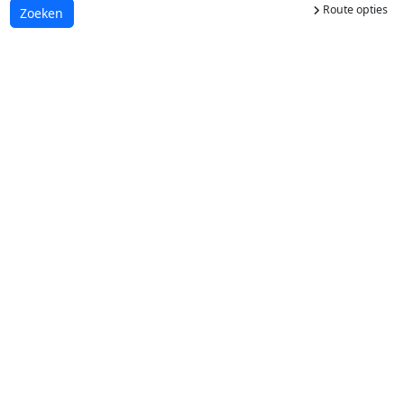
Route opties
Laden...
Zoeken