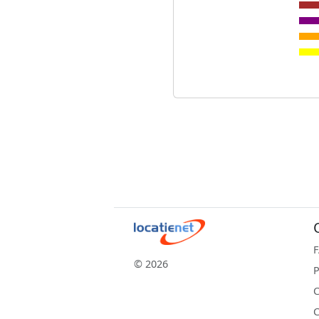
© 2026
P
C
C