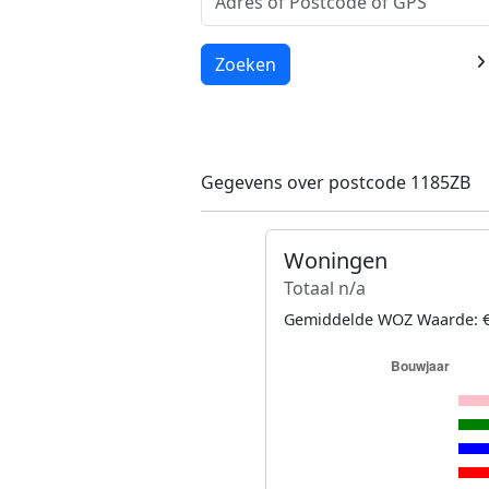
Laden...
Zoeken
Gegevens over postcode 1185ZB
Woningen
Totaal n/a
Gemiddelde WOZ Waarde: €