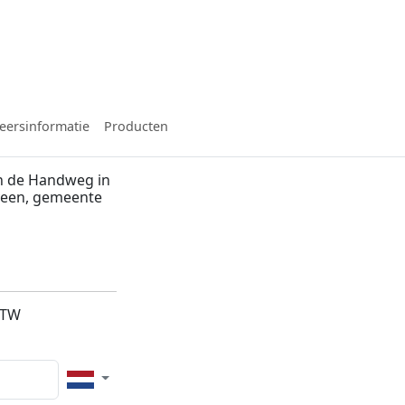
eersinformatie
Producten
n de Handweg in
lveen, gemeente
5TW