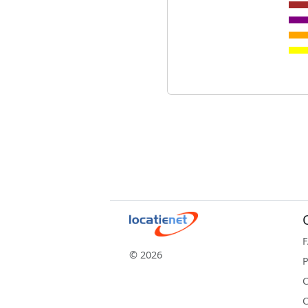
© 2026
P
C
C