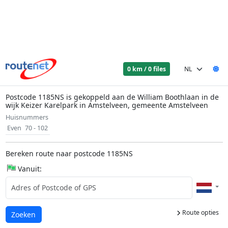
0 km / 0 files
Postcode 1185NS is gekoppeld aan de William Boothlaan in de
wijk Keizer Karelpark in Amstelveen, gemeente Amstelveen
Huisnummers
Even
70 - 102
Bereken route naar postcode 1185NS
Vanuit:
Route opties
Laden...
Zoeken