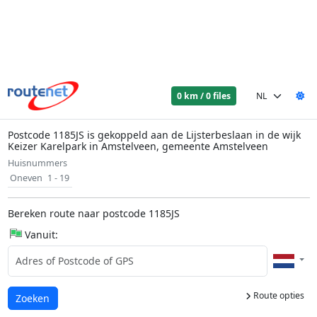
0 km / 0 files
Postcode 1185JS is gekoppeld aan de Lijsterbeslaan in de wijk
Keizer Karelpark in Amstelveen, gemeente Amstelveen
Huisnummers
Oneven
1 - 19
Bereken route naar postcode 1185JS
Vanuit:
Route opties
Laden...
Zoeken