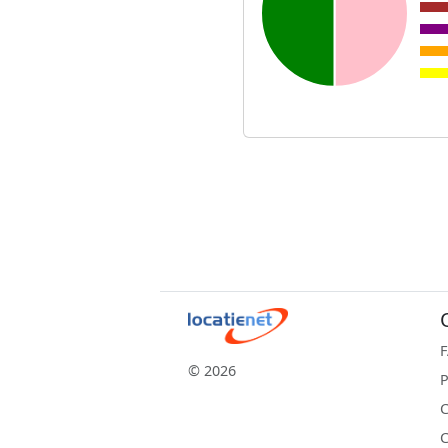
© 2026
P
C
C