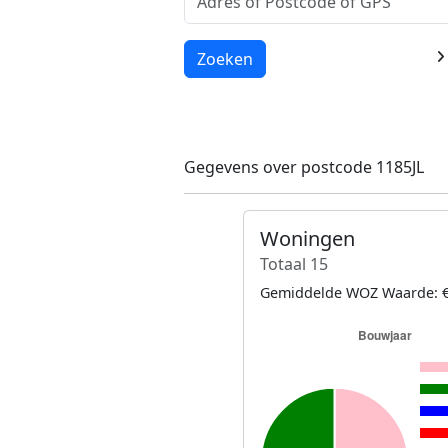
Laden...
Zoeken
Gegevens over postcode 1185JL
Woningen
Totaal 15
Gemiddelde WOZ Waarde: €