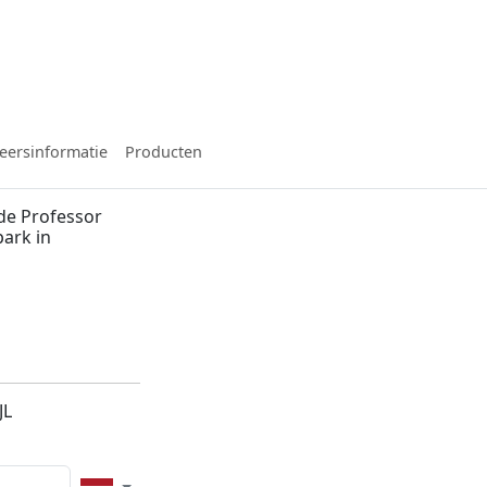
eersinformatie
Producten
de Professor
park in
n
JL