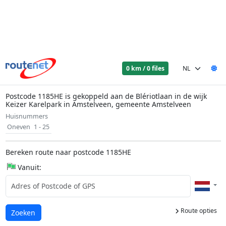
0 km / 0 files
Postcode 1185HE is gekoppeld aan de Blériotlaan in de wijk
Keizer Karelpark in Amstelveen, gemeente Amstelveen
Huisnummers
Oneven
1 - 25
Bereken route naar postcode 1185HE
Vanuit:
Route opties
Laden...
Zoeken