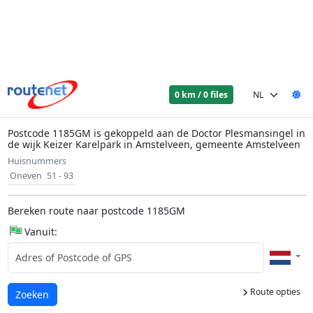
0 km / 0 files
Postcode 1185GM is gekoppeld aan de Doctor Plesmansingel in
de wijk Keizer Karelpark in Amstelveen, gemeente Amstelveen
Huisnummers
Oneven
51 - 93
Bereken route naar postcode 1185GM
Vanuit:
Route opties
Laden...
Zoeken