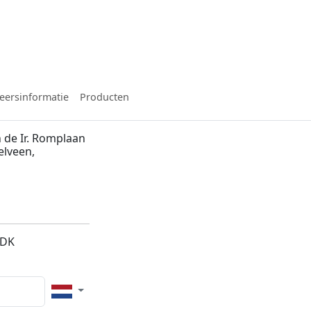
eersinformatie
Producten
 de Ir. Romplaan
elveen,
5DK