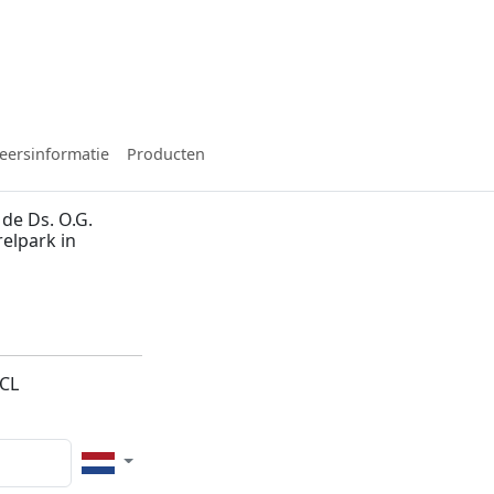
eersinformatie
Producten
de Ds. O.G.
relpark in
n
5CL