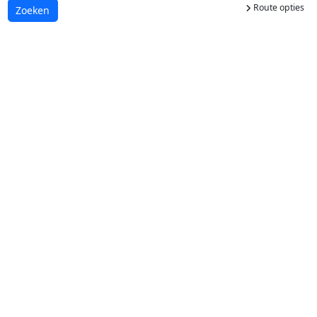
Route opties
Laden...
Zoeken