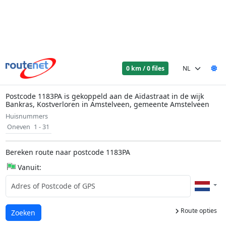
0 km / 0 files
Postcode 1183PA is gekoppeld aan de Aïdastraat in de wijk
Bankras, Kostverloren in Amstelveen, gemeente Amstelveen
Huisnummers
Oneven
1 - 31
Bereken route naar postcode 1183PA
Vanuit:
Route opties
Laden...
Zoeken