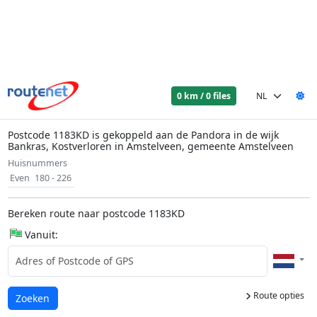
0 km / 0 files
Postcode 1183KD is gekoppeld aan de Pandora in de wijk
Bankras, Kostverloren in Amstelveen, gemeente Amstelveen
Huisnummers
Even
180 - 226
Bereken route naar postcode 1183KD
Vanuit:
Route opties
Laden...
Zoeken