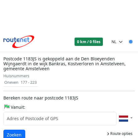
0 km / 0 files
Postcode 1183JS is gekoppeld aan de Den Bloeyenden
Wijngaerdt in de wijk Bankras, Kostverloren in Amstelveen,
gemeente Amstelveen
Huisnummers
Oneven
177 - 223
Bereken route naar postcode 1183JS
Vanuit:
Route opties
Laden...
Zoeken