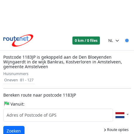
0 km / 0 files
Postcode 1183JP is gekoppeld aan de Den Bloeyenden
Wijngaerdt in de wijk Bankras, Kostverloren in Amstelveen,
gemeente Amstelveen
Huisnummers
Oneven
81 - 127
Bereken route naar postcode 1183JP
Vanuit:
Route opties
Laden...
Zoeken