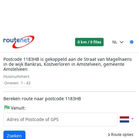
0 km / 0 files
Postcode 1183HB is gekoppeld aan de Straat van Magelhaens
in de wijk Bankras, Kostverloren in Amstelveen, gemeente
Amstelveen
Huisnummers
Oneven
1 - 43
Bereken route naar postcode 1183HB
Vanuit:
Route opties
Laden...
Zoeken