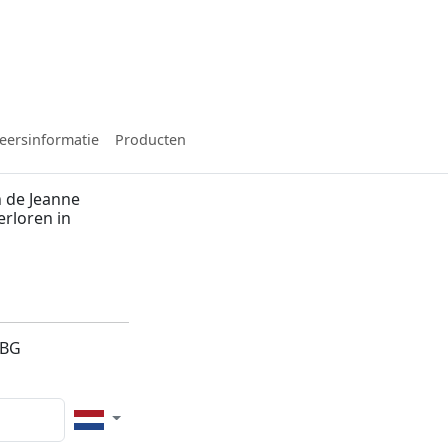
eersinformatie
Producten
 de Jeanne
erloren in
n
3BG