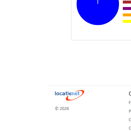
© 2026
P
C
C