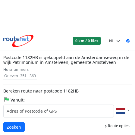
0 km / 0 files
Postcode 1182HB is gekoppeld aan de Amsterdamseweg in de
wijk Patrimonium in Amstelveen, gemeente Amstelveen
Huisnummers
Oneven
351 - 369
Bereken route naar postcode 1182HB
Vanuit:
Route opties
Laden...
Zoeken