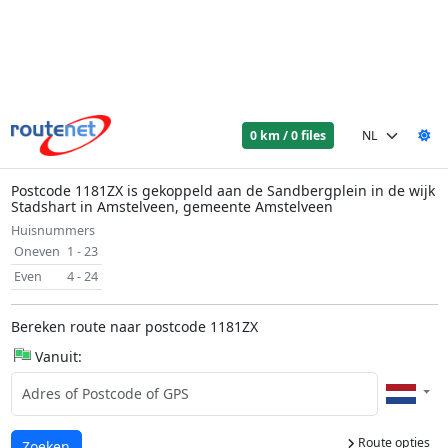
0 km / 0 files
Postcode 1181ZX is gekoppeld aan de Sandbergplein in de wijk
Stadshart in Amstelveen, gemeente Amstelveen
Huisnummers
Oneven
1 - 23
Even
4 - 24
Bereken route naar postcode 1181ZX
Vanuit:
Route opties
Laden...
Zoeken