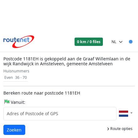
0 km / 0 files
Postcode 1181EH is gekoppeld aan de Graaf Willemlaan in de
wijk Randwijck in Amstelveen, gemeente Amstelveen
Huisnummers
Even
36 - 70
Bereken route naar postcode 1181EH
Vanuit:
Route opties
Laden...
Zoeken