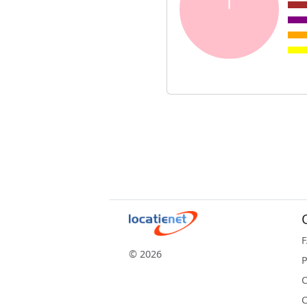
© 2026
P
C
C