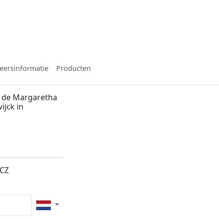
eersinformatie
Producten
n de Margaretha
ijck in
n
1CZ